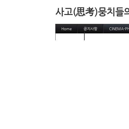
사고(思考)뭉치들
Home
공지사항
CINEMA-P
참고동영상
cinema