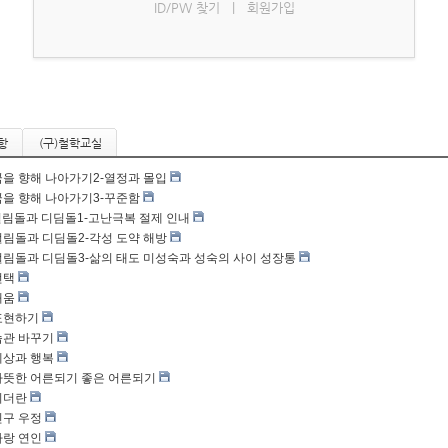
ID/PW 찾기
|
회원가입
항
(구)철학교실
.꿈을 향해 나아가기2-열정과 몰입
.꿈을 향해 나아가기3-꾸준함
.걸림돌과 디딤돌1-고난극복 절제 인내
.걸림돌과 디딤돌2-각성 도약 해방
.걸림돌과 디딤돌3-삶의 태도 미성숙과 성숙의 사이 성장통
선택
배움
.표현하기
.습관 바꾸기
.세상과 행복
.따뜻한 어른되기 좋은 어른되기
.리더란
.친구 우정
.사랑 연인