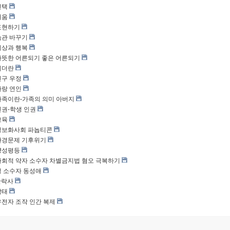
선택
배움
.표현하기
.습관 바꾸기
.세상과 행복
.따뜻한 어른되기 좋은 어른되기
.리더란
.친구 우정
.사랑 연인
.가족이란-가족의 의미 아버지
.인권-학생 인권
교육
.정보화사회 파놉티콘
.환경문제 기후위기
.양성평등
.사회적 약자 소수자 차별금지법 혐오 극복하기
.성 소수자 동성애
.안락사
낙태
.유전자 조작 인간 복제