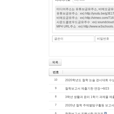
미디어주소는 유튜브공유주소, 비메오공유주소
유튜브공유주소 : ex) http://youtu.be/g3E
비메요공유주소 : ex) http://vimeo.com/71
사운드클로우드공유주수 : ex) soundcloud.co
MP4 URL주소 : ex) http://www.w3schools
글쓴이
비밀번호
목록
번호
10
2020학년도 철학 논술 경시대회 수
9
철학보고서 제출기한 연장->8/23
8
3학년 생활과 윤리 1학기 과제물 제
7
2020년 철학 주제별탐구활동 보고서
6
철학보고서 진행사항 점검표