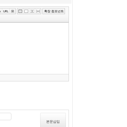
»
확장 컴포넌트
편
집
도
구
모
음
건
너
뛰
기
본문삽입