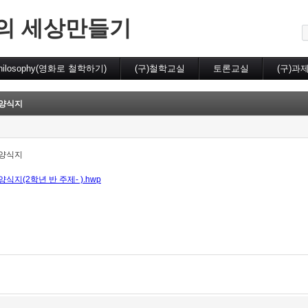
메뉴 건너뛰기
의 세상만들기
hilosophy(영화로 철학하기)
(구)철학교실
토론교실
(구)과
 양식지
 양식지
식지(2학년 반 주제- ).hwp