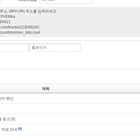
, MP4 URL주소를 입력하세요.
1TPVEMos
695621
m/tracks/123068202
.com/html/mov_bbb.mp4
홈페이지
제목
상자 명단
출 링크
[3]
 작성 안내