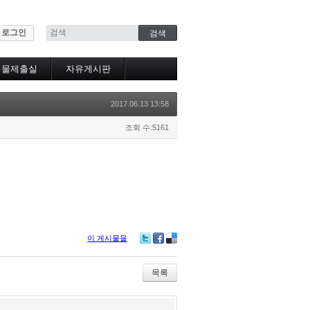
로그인
제물제출실
자유게시판
2017.06.13 13:58
조회 수:5161
이 게시물을
Tw
Fa
De
itte
ce
lici
r
bo
ou
목록
ok
s