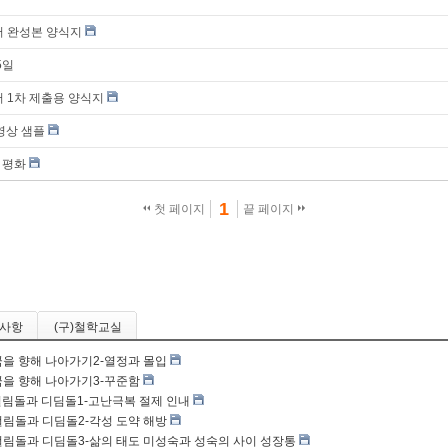
서 완성본 양식지
5일
서 1차 제출용 양식지
동영상 샘플
 평화
1
첫 페이지
끝 페이지
사항
(구)철학교실
.꿈을 향해 나아가기2-열정과 몰입
.꿈을 향해 나아가기3-꾸준함
.걸림돌과 디딤돌1-고난극복 절제 인내
.걸림돌과 디딤돌2-각성 도약 해방
.걸림돌과 디딤돌3-삶의 태도 미성숙과 성숙의 사이 성장통